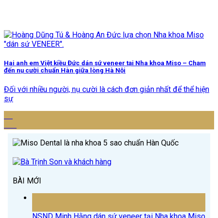
Hai anh em Việt kiều Đức dán sứ veneer tại Nha khoa Miso – Chạm
đến nụ cười chuẩn Hàn giữa lòng Hà Nội
Đối với nhiều người, nụ cười là cách đơn giản nhất để thể hiện
sự
15
Th4
BÀI MỚI
15
Th4
NSND Minh Hằng dán sứ veneer tại Nha khoa Miso