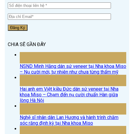
CHIA SẼ GẦN ĐÂY
15
Th4
NSND Minh Hằng dán sứ veneer tại Nha khoa Miso
– Nụ cười mới, tự nhiên như chưa từng thẩm mỹ
15
Th4
Hai anh em Việt kiều Đức dán sứ veneer tại Nha
khoa Miso – Chạm đến nụ cười chuẩn Hàn giữa
lòng Hà Nội
15
Th4
Nghệ sĩ nhân dân Lan Hương và hành trình chăm
sóc răng định kỳ tại Nha khoa Miso
18