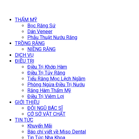
THẨM MỸ
Bọc Răng Sứ
Dán Veneer
Phẫu Thuật Nướu Răng
TRỒNG RĂNG
NIỀNG RĂNG
DỊCH VỤ
ĐIỀU TRỊ
Điều Trị Khớp Hàm
Điều Trị Tủy Răng
Tiểu Răng Mọc Lệch Ngầm
Phòng Ngừa Điều Trị Nướu
Răng Hàm Thẩm Mỹ
Điều Trị Viêm Lợi
GIỚI THIỆU
ĐỘI NGŨ BÁC SĨ
CỞ SỞ VẬT CHẤT
TIN TỨC
Khuyến Mãi
Báo chí viết về Miso Dental
Tin Tức Nha Khoa