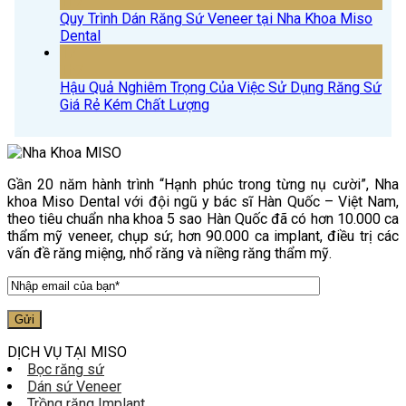
Th7
Quy Trình Dán Răng Sứ Veneer tại Nha Khoa Miso
Dental
17
Th7
Hậu Quả Nghiêm Trọng Của Việc Sử Dụng Răng Sứ
Giá Rẻ Kém Chất Lượng
Gần 20 năm hành trình “Hạnh phúc trong từng nụ cười”, Nha
khoa Miso Dental với đội ngũ y bác sĩ Hàn Quốc – Việt Nam,
theo tiêu chuẩn nha khoa 5 sao Hàn Quốc đã có hơn 10.000 ca
thẩm mỹ veneer, chụp sứ; hơn 90.000 ca implant, điều trị các
vấn đề răng miệng, nhổ răng và niềng răng thẩm mỹ.
DỊCH VỤ TẠI MISO
Bọc răng sứ
Dán sứ Veneer
Trồng răng Implant