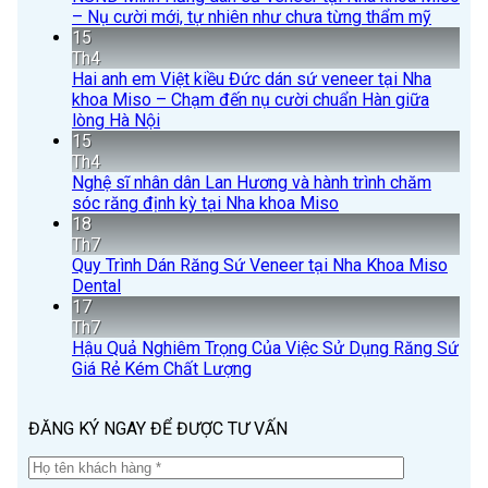
– Nụ cười mới, tự nhiên như chưa từng thẩm mỹ
15
Th4
Hai anh em Việt kiều Đức dán sứ veneer tại Nha
khoa Miso – Chạm đến nụ cười chuẩn Hàn giữa
lòng Hà Nội
15
Th4
Nghệ sĩ nhân dân Lan Hương và hành trình chăm
sóc răng định kỳ tại Nha khoa Miso
18
Th7
Quy Trình Dán Răng Sứ Veneer tại Nha Khoa Miso
Dental
17
Th7
Hậu Quả Nghiêm Trọng Của Việc Sử Dụng Răng Sứ
Giá Rẻ Kém Chất Lượng
ĐĂNG KÝ NGAY ĐỂ ĐƯỢC TƯ VẤN