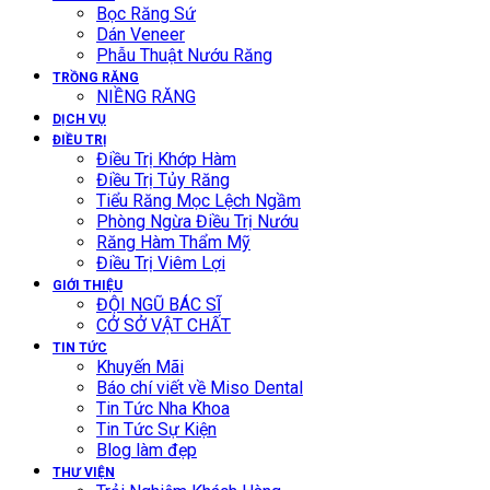
Bọc Răng Sứ
Dán Veneer
Phẫu Thuật Nướu Răng
TRỒNG RĂNG
NIỀNG RĂNG
DỊCH VỤ
ĐIỀU TRỊ
Điều Trị Khớp Hàm
Điều Trị Tủy Răng
Tiểu Răng Mọc Lệch Ngầm
Phòng Ngừa Điều Trị Nướu
Răng Hàm Thẩm Mỹ
Điều Trị Viêm Lợi
GIỚI THIỆU
ĐỘI NGŨ BÁC SĨ
CỞ SỞ VẬT CHẤT
TIN TỨC
Khuyến Mãi
Báo chí viết về Miso Dental
Tin Tức Nha Khoa
Tin Tức Sự Kiện
Blog làm đẹp
THƯ VIỆN