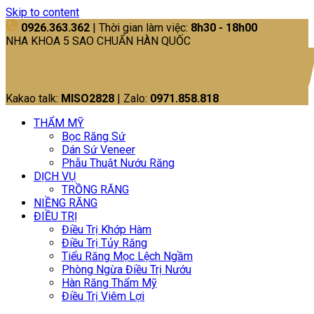
Skip to content
0926.363.362
| Thời gian làm việc:
8h30 - 18h00
NHA KHOA 5 SAO CHUẨN HÀN QUỐC
Kakao talk:
MISO2828
| Zalo:
0971.858.818
THẨM MỸ
Bọc Răng Sứ
Dán Sứ Veneer
Phẫu Thuật Nướu Răng
DỊCH VỤ
TRỒNG RĂNG
NIỀNG RĂNG
ĐIỀU TRỊ
Điều Trị Khớp Hàm
Điều Trị Tủy Răng
Tiểu Răng Mọc Lệch Ngầm
Phòng Ngừa Điều Trị Nướu
Hàn Răng Thẩm Mỹ
Điều Trị Viêm Lợi