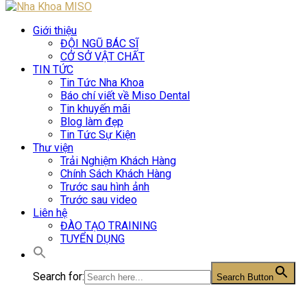
Giới thiệu
ĐỘI NGŨ BÁC SĨ
CỞ SỞ VẬT CHẤT
TIN TỨC
Tin Tức Nha Khoa
Báo chí viết về Miso Dental
Tin khuyến mãi
Blog làm đẹp
Tin Tức Sự Kiện
Thư viện
Trải Nghiệm Khách Hàng
Chính Sách Khách Hàng
Trước sau hình ảnh
Trước sau video
Liên hệ
ĐÀO TẠO TRAINING
TUYỂN DỤNG
Search for:
Search Button