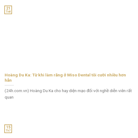
21
Th8
Hoàng Du Ka: Từ khi làm răng ở Miso Dental tôi cười nhiều hơn
hẳn
(24h.com.vn) Hoàng Du Ka cho hay diện mạo đối với nghề diễn viên rất
quan
15
Th7