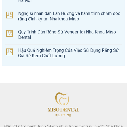
Hà Nội
Nghệ sĩ nhân dân Lan Hương và hành trình chăm sóc
15
Th4
răng định kỳ tại Nha khoa Miso
Quy Trình Dán Răng Sứ Veneer tại Nha Khoa Miso
18
Th7
Dental
Hậu Quả Nghiêm Trọng Của Việc Sử Dụng Răng Sứ
17
Th7
Giá Rẻ Kém Chất Lượng
Gần 20 năm hành trình “Hạnh phúc trong từng nụ cười”, Nha khoa