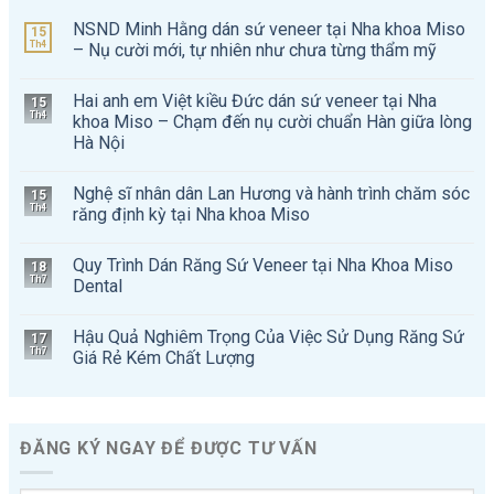
NSND Minh Hằng dán sứ veneer tại Nha khoa Miso
15
Th4
– Nụ cười mới, tự nhiên như chưa từng thẩm mỹ
Hai anh em Việt kiều Đức dán sứ veneer tại Nha
15
Th4
khoa Miso – Chạm đến nụ cười chuẩn Hàn giữa lòng
Hà Nội
Nghệ sĩ nhân dân Lan Hương và hành trình chăm sóc
15
Th4
răng định kỳ tại Nha khoa Miso
Quy Trình Dán Răng Sứ Veneer tại Nha Khoa Miso
18
Th7
Dental
Hậu Quả Nghiêm Trọng Của Việc Sử Dụng Răng Sứ
17
Th7
Giá Rẻ Kém Chất Lượng
ĐĂNG KÝ NGAY ĐỂ ĐƯỢC TƯ VẤN