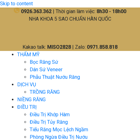
Skip to content
0926.363.362
| Thời gian làm việc:
8h30 - 18h00
NHA KHOA 5 SAO CHUẨN HÀN QUỐC
Kakao talk:
MISO2828
| Zalo:
0971.858.818
THẨM MỸ
Bọc Răng Sứ
Dán Sứ Veneer
Phẫu Thuật Nướu Răng
DỊCH VỤ
TRỒNG RĂNG
NIỀNG RĂNG
ĐIỀU TRỊ
Điều Trị Khớp Hàm
Điều Trị Tủy Răng
Tiểu Răng Mọc Lệch Ngầm
Phòng Ngừa Điều Trị Nướu