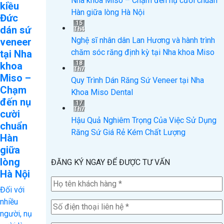
Nha khoa Miso – Chạm đến nụ cười chuẩn
kiều
Hàn giữa lòng Hà Nội
Đức
15
dán sứ
Th4
Nghệ sĩ nhân dân Lan Hương và hành trình
veneer
chăm sóc răng định kỳ tại Nha khoa Miso
tại Nha
18
khoa
Th7
Miso –
Quy Trình Dán Răng Sứ Veneer tại Nha
Chạm
Khoa Miso Dental
đến nụ
17
Th7
cười
Hậu Quả Nghiêm Trọng Của Việc Sử Dụng
chuẩn
Răng Sứ Giá Rẻ Kém Chất Lượng
Hàn
giữa
lòng
ĐĂNG KÝ NGAY ĐỂ ĐƯỢC TƯ VẤN
Hà Nội
Đối với
nhiều
người, nụ