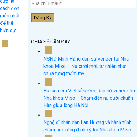
cười là
cách đơn
giản nhất
để thể
hiện sự
CHIA SẼ GẦN ĐÂY
15
Th4
15
Th4
NSND Minh Hằng dán sứ veneer tại Nha
khoa Miso – Nụ cười mới, tự nhiên như
chưa từng thẩm mỹ
15
Th4
Hai anh em Việt kiều Đức dán sứ veneer tại
Nha khoa Miso – Chạm đến nụ cười chuẩn
Hàn giữa lòng Hà Nội
15
Th4
Nghệ sĩ nhân dân Lan Hương và hành trình
chăm sóc răng định kỳ tại Nha khoa Miso
18