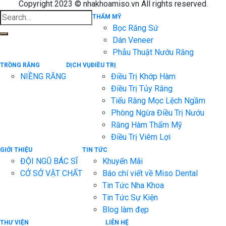
Copyright 2023 © nhakhoamiso.vn All rights reserved.
THẨM MỸ
Bọc Răng Sứ
Dán Veneer
Phẫu Thuật Nướu Răng
TRỒNG RĂNG
DỊCH VỤ
ĐIỀU TRỊ
NIỀNG RĂNG
Điều Trị Khớp Hàm
Điều Trị Tủy Răng
Tiểu Răng Mọc Lệch Ngầm
Phòng Ngừa Điều Trị Nướu
Răng Hàm Thẩm Mỹ
Điều Trị Viêm Lợi
GIỚI THIỆU
TIN TỨC
ĐỘI NGŨ BÁC SĨ
Khuyến Mãi
CỞ SỞ VẬT CHẤT
Báo chí viết về Miso Dental
Tin Tức Nha Khoa
Tin Tức Sự Kiện
Blog làm đẹp
THƯ VIỆN
LIÊN HỆ