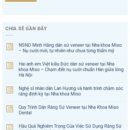
CHIA SẼ GẦN ĐÂY
NSND Minh Hằng dán sứ veneer tại Nha khoa Miso
15
Th4
– Nụ cười mới, tự nhiên như chưa từng thẩm mỹ
Hai anh em Việt kiều Đức dán sứ veneer tại Nha
15
Th4
khoa Miso – Chạm đến nụ cười chuẩn Hàn giữa lòng
Hà Nội
Nghệ sĩ nhân dân Lan Hương và hành trình chăm sóc
15
Th4
răng định kỳ tại Nha khoa Miso
Quy Trình Dán Răng Sứ Veneer tại Nha Khoa Miso
18
Th7
Dental
Hậu Quả Nghiêm Trọng Của Việc Sử Dụng Răng Sứ
17
Th7