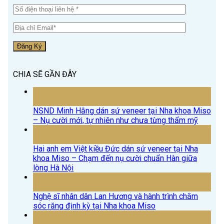
CHIA SẼ GẦN ĐÂY
15
Th4
NSND Minh Hằng dán sứ veneer tại Nha khoa Miso
– Nụ cười mới, tự nhiên như chưa từng thẩm mỹ
15
Th4
Hai anh em Việt kiều Đức dán sứ veneer tại Nha
khoa Miso – Chạm đến nụ cười chuẩn Hàn giữa
lòng Hà Nội
15
Th4
Nghệ sĩ nhân dân Lan Hương và hành trình chăm
sóc răng định kỳ tại Nha khoa Miso
18