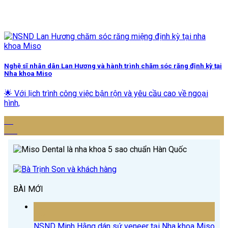
Nghệ sĩ nhân dân Lan Hương và hành trình chăm sóc răng định kỳ tại
Nha khoa Miso
🌟 Với lịch trình công việc bận rộn và yêu cầu cao về ngoại
hình,
15
Th4
BÀI MỚI
15
Th4
NSND Minh Hằng dán sứ veneer tại Nha khoa Miso