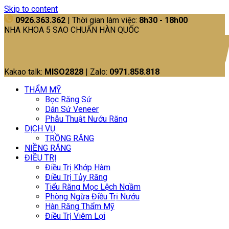
Skip to content
0926.363.362
| Thời gian làm việc:
8h30 - 18h00
NHA KHOA 5 SAO CHUẨN HÀN QUỐC
Kakao talk:
MISO2828
| Zalo:
0971.858.818
THẨM MỸ
Bọc Răng Sứ
Dán Sứ Veneer
Phẫu Thuật Nướu Răng
DỊCH VỤ
TRỒNG RĂNG
NIỀNG RĂNG
ĐIỀU TRỊ
Điều Trị Khớp Hàm
Điều Trị Tủy Răng
Tiểu Răng Mọc Lệch Ngầm
Phòng Ngừa Điều Trị Nướu
Hàn Răng Thẩm Mỹ
Điều Trị Viêm Lợi