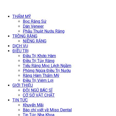
THẨM MỸ
Bọc Răng Sứ
Dán Veneer
Phẫu Thuật Nướu Răng
TRỒNG RĂNG
NIỀNG RĂNG
DỊCH VỤ
ĐIỀU TRỊ
Điều Trị Khớp Hàm
Điều Trị Tủy Răng
Tiểu Răng Mọc Lệch Ngầm
Phòng Ngừa Điều Trị Nướu
Răng Hàm Thẩm Mỹ
Điều Trị Viêm Lợi
GIỚI THIỆU
ĐỘI NGŨ BÁC SĨ
CỞ SỞ VẬT CHẤT
TIN TỨC
Khuyến Mãi
Báo chí viết về Miso Dental
Tin Tức Nha Khoa