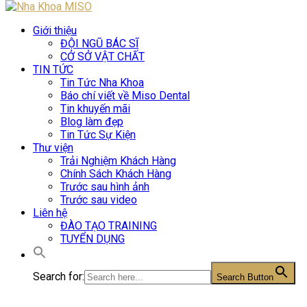
Giới thiệu
ĐỘI NGŨ BÁC SĨ
CỞ SỞ VẬT CHẤT
TIN TỨC
Tin Tức Nha Khoa
Báo chí viết về Miso Dental
Tin khuyến mãi
Blog làm đẹp
Tin Tức Sự Kiện
Thư viện
Trải Nghiệm Khách Hàng
Chính Sách Khách Hàng
Trước sau hình ảnh
Trước sau video
Liên hệ
ĐÀO TẠO TRAINING
TUYỂN DỤNG
Search for:
Search Button