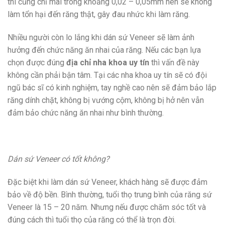
thì cũng chỉ mài trong khoảng 0,02 – 0,05mm nên sẽ không
làm tổn hại đến răng thật, gây đau nhức khi làm răng.
Nhiều người còn lo lắng khi dán sứ Veneer sẽ làm ảnh
hưởng đến chức năng ăn nhai của răng. Nếu các bạn lựa
chọn được đúng
địa chỉ nha khoa uy tín
thì vấn đề này
không cần phải bận tâm. Tại các nha khoa uy tín sẽ có đội
ngũ bác sĩ có kinh nghiệm, tay nghề cao nên sẽ đảm bảo lắp
răng dính chặt, không bị vướng cộm, không bị hở nên vẫn
đảm bảo chức năng ăn nhai như bình thường.
Dán sứ Veneer có tốt không?
Đặc biệt khi làm dán sứ Veneer, khách hàng sẽ được đảm
bảo về độ bền. Bình thường, tuổi thọ trung bình của răng sứ
Veneer là 15 – 20 năm. Nhưng nếu được chăm sóc tốt và
đúng cách thì tuổi thọ của răng có thể là trọn đời.