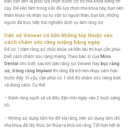
bạn cần làm là phải lựa chọn được cơ sở nha khoa đáng tin
cậy. Để yên tâm trong vấn đề lựa chọn nha khoa này, bạn nên
tham khảo và nhận sự tư vấn từ người thân, bạn bè, những
người đã trực tiếp trải nghiệm dịch vụ làm răng sứ.
Dán sứ Veneer có bền không tùy thuộc vào
cách chăm sóc răng miệng hàng ngày
Để có 1 hàm răng sứ chắc khỏe và bền lâu thì bạn cần phải
biết cách chăm sóc răng miệng. Theo bác sĩ của
Miso
Dental
cho biết, sau khi dán răng sứ Veneer hay
bọc răng
sứ, trồng răng Implant
thì răng đã trở nên nhạy cảm hơn
trước đây. Vì vậy, cần phải có 1 chế độ chăm sóc riêng biệt
và đúng cách. Cụ thể:
– Đánh răng sạch sẽ và đều đặn mỗi ngày vào 2 buổi sáng
tối.
– Không sử dụng tăm tre để xỉa răng, nên sử dụng tăm chỉ
nha khoa để lấy thức ăn thừa ra khỏi kẽ răng. Tốt hơn hết là