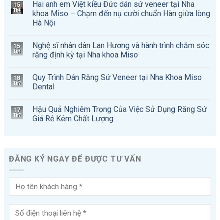
Hai anh em Việt kiều Đức dán sứ veneer tại Nha
15
Th4
khoa Miso – Chạm đến nụ cười chuẩn Hàn giữa lòng
Hà Nội
Nghệ sĩ nhân dân Lan Hương và hành trình chăm sóc
15
Th4
răng định kỳ tại Nha khoa Miso
Quy Trình Dán Răng Sứ Veneer tại Nha Khoa Miso
18
Th7
Dental
Hậu Quả Nghiêm Trọng Của Việc Sử Dụng Răng Sứ
17
Th7
Giá Rẻ Kém Chất Lượng
ĐĂNG KÝ NGAY ĐỂ ĐƯỢC TƯ VẤN