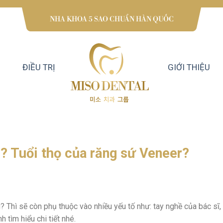
NHA KHOA 5 SAO CHUẨN HÀN QUỐC
ĐIỀU TRỊ
GIỚI THIỆU
? Tuổi thọ của răng sứ Veneer?
? Thì sẽ còn phụ thuộc vào nhiều yếu tố như: tay nghề của bác sĩ,
tìm hiểu chi tiết nhé.