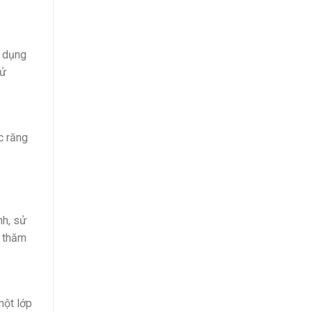
g dụng
sử
c răng
.
nh, sử
à thăm
một lớp