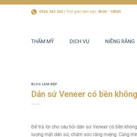
Skip
to
0926.363.362
| Thời gian làm việc:
8h30 - 18h00
content
THẨM MỸ
DỊCH VỤ
NIỀNG RĂNG
BLOG LÀM ĐẸP
Dán sứ Veneer có bền không
Để trả lời cho câu hỏi dán sứ Veneer có bền không
lượng mặt dán sứ, chăm sóc răng miệng. Cùng mình 