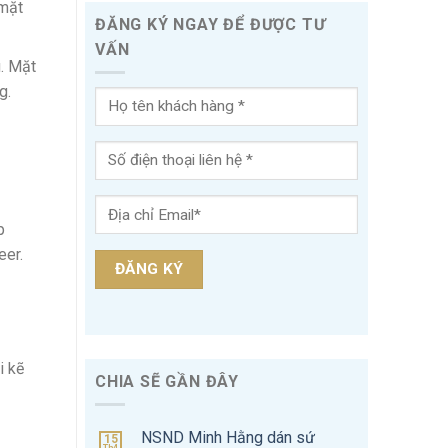
 mặt
ĐĂNG KÝ NGAY ĐỂ ĐƯỢC TƯ
VẤN
u. Mặt
g.
p
eer.
i kẽ
CHIA SẼ GẦN ĐÂY
NSND Minh Hằng dán sứ
15