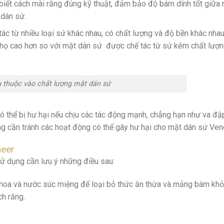
 biết cách mài răng đúng kỹ thuật, đảm bảo độ bám dính tốt giữa
 dán sứ.
c từ nhiều loại sứ khác nhau, có chất lượng và độ bền khác nha
thọ cao hơn so với mặt dán sứ được chế tác từ sứ kém chất lượn
 thuộc vào chất lượng mặt dán sứ
 thể bị hư hại nếu chịu các tác động mạnh, chẳng hạn như va đậ
g cần tránh các hoạt động có thể gây hư hại cho mặt dán sứ Ven
neer
sử dụng cần lưu ý những điều sau:
 khoa và nước súc miệng để loại bỏ thức ăn thừa và mảng bám khỏ
h răng.