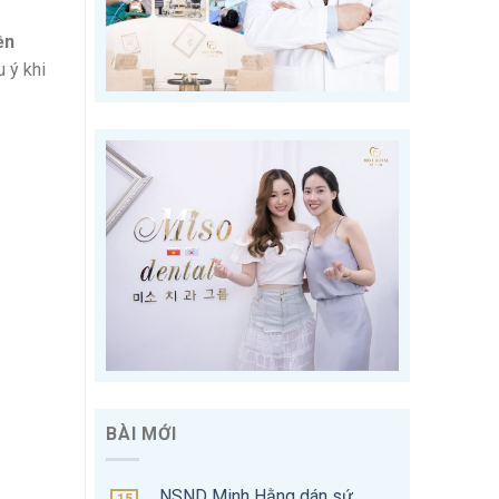
ền
u ý khi
BÀI MỚI
NSND Minh Hằng dán sứ