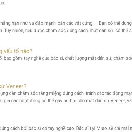
an.
 chẳng hạn như va đập mạnh, cắn các vật cứng, … Bạn có thể dụn
. Tuy nhiên, nếu được chăm sóc đúng cách, mặt dán sứ có thể 
g yếu tố nào?
tố, bao gồm: tay nghề của bác sĩ, chất lượng mặt dán sứ, chăm só
nh
 sứ Veneer?
 dụng cần chăm sóc răng miệng đúng cách, tránh các tác động mạ
m gia các hoạt động có thể gây hư hại cho mặt dán sứ Veneer, v
ng cách bởi bác sĩ có tay nghề cao. Bác sĩ tại Miso sẽ chỉ mài 