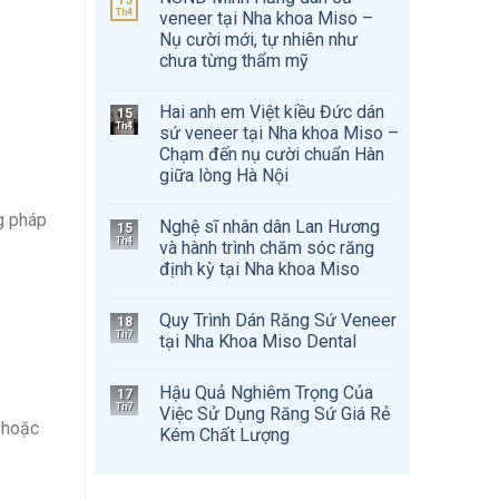
15
Th4
veneer tại Nha khoa Miso –
Nụ cười mới, tự nhiên như
chưa từng thẩm mỹ
Hai anh em Việt kiều Đức dán
15
Th4
sứ veneer tại Nha khoa Miso –
Chạm đến nụ cười chuẩn Hàn
giữa lòng Hà Nội
g pháp
Nghệ sĩ nhân dân Lan Hương
15
Th4
và hành trình chăm sóc răng
định kỳ tại Nha khoa Miso
Quy Trình Dán Răng Sứ Veneer
18
Th7
tại Nha Khoa Miso Dental
Hậu Quả Nghiêm Trọng Của
17
Th7
Việc Sử Dụng Răng Sứ Giá Rẻ
n hoặc
Kém Chất Lượng