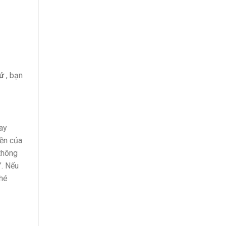
sứ
, bạn
ay
bền của
thông
”. Nếu
nhé