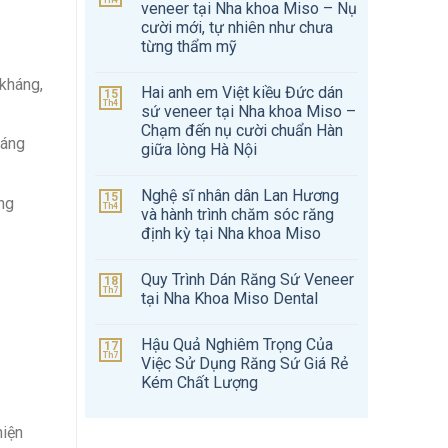
Th4
veneer tại Nha khoa Miso – Nụ
cười mới, tự nhiên như chưa
từng thẩm mỹ
 kháng,
Hai anh em Việt kiều Đức dán
15
Th4
sứ veneer tại Nha khoa Miso –
Chạm đến nụ cười chuẩn Hàn
máng
giữa lòng Hà Nội
Nghệ sĩ nhân dân Lan Hương
15
ăng
Th4
và hành trình chăm sóc răng
định kỳ tại Nha khoa Miso
Quy Trình Dán Răng Sứ Veneer
18
Th7
tại Nha Khoa Miso Dental
Hậu Quả Nghiêm Trọng Của
17
Th7
Việc Sử Dụng Răng Sứ Giá Rẻ
Kém Chất Lượng
hiện