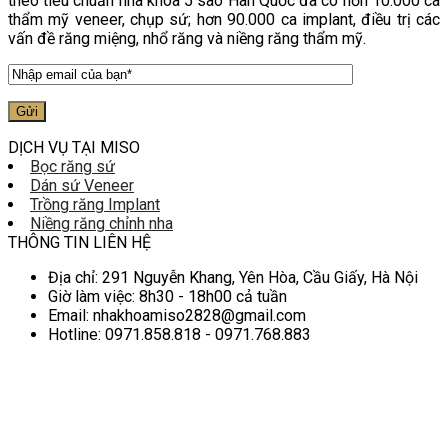
theo tiêu chuẩn nha khoa 5 sao Hàn Quốc đã có hơn 10.000 ca
thẩm mỹ veneer, chụp sứ; hơn 90.000 ca implant, điều trị các
vấn đề răng miệng, nhổ răng và niềng răng thẩm mỹ.
DỊCH VỤ TẠI MISO
Bọc răng sứ
Dán sứ Veneer
Trồng răng Implant
Niềng răng chỉnh nha
THÔNG TIN LIÊN HỆ
Địa chỉ: 291 Nguyễn Khang, Yên Hòa, Cầu Giấy, Hà Nội
Giờ làm việc: 8h30 - 18h00 cả tuần
Email: nhakhoamiso2828@gmail.com
Hotline: 0971.858.818 - 0971.768.883