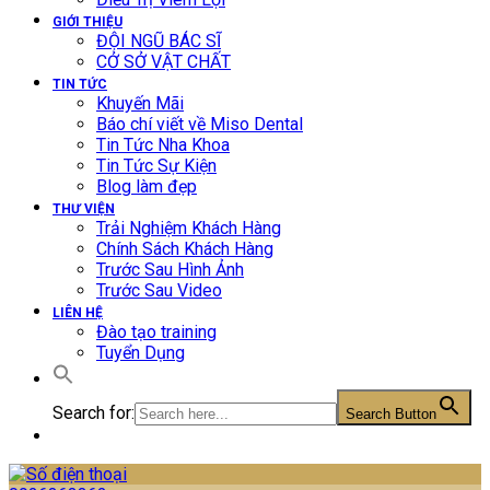
GIỚI THIỆU
ĐỘI NGŨ BÁC SĨ
CỞ SỞ VẬT CHẤT
TIN TỨC
Khuyến Mãi
Báo chí viết về Miso Dental
Tin Tức Nha Khoa
Tin Tức Sự Kiện
Blog làm đẹp
THƯ VIỆN
Trải Nghiệm Khách Hàng
Chính Sách Khách Hàng
Trước Sau Hình Ảnh
Trước Sau Video
LIÊN HỆ
Đào tạo training
Tuyển Dụng
Search for:
Search Button