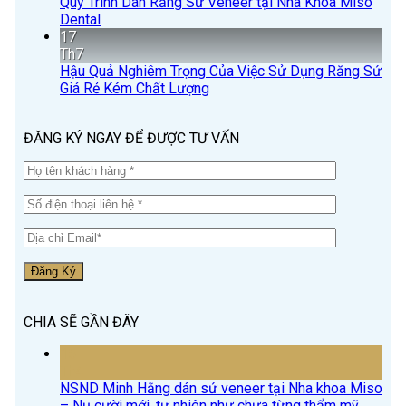
Quy Trình Dán Răng Sứ Veneer tại Nha Khoa Miso
Dental
17
Th7
Hậu Quả Nghiêm Trọng Của Việc Sử Dụng Răng Sứ
Giá Rẻ Kém Chất Lượng
ĐĂNG KÝ NGAY ĐỂ ĐƯỢC TƯ VẤN
CHIA SẼ GẦN ĐÂY
15
Th4
NSND Minh Hằng dán sứ veneer tại Nha khoa Miso
– Nụ cười mới, tự nhiên như chưa từng thẩm mỹ