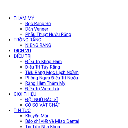
THẨM MỸ
Bọc Răng Sứ
Dán Veneer
Phẫu Thuật Nướu Răng
TRỒNG RĂNG
NIỀNG RĂNG
DỊCH VỤ
ĐIỀU TRỊ
Điều Trị Khớp Hàm
Điều Trị Tủy Răng
Tiểu Răng Mọc Lệch Ngầm
Phòng Ngừa Điều Trị Nướu
Răng Hàm Thẩm Mỹ
Điều Trị Viêm Lợi
GIỚI THIỆU
ĐỘI NGŨ BÁC SĨ
CỞ SỞ VẬT CHẤT
TIN TỨC
Khuyến Mãi
Báo chí viết về Miso Dental
Tin Tức Nha Khoa