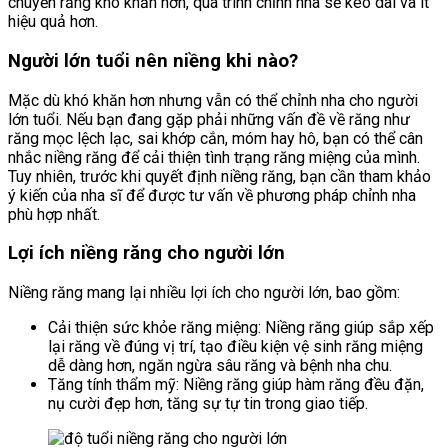
chuyển răng khó khăn hơn, quá trình chỉnh nha sẽ kéo dài và ít
hiệu quả hơn.
Người lớn tuổi nên niềng khi nào?
Mặc dù khó khăn hơn nhưng vẫn có thể chỉnh nha cho người
lớn tuổi. Nếu bạn đang gặp phải những vấn đề về răng như
răng mọc lệch lạc, sai khớp cắn, móm hay hô, bạn có thể cân
nhắc niềng răng để cải thiện tình trạng răng miệng của mình.
Tuy nhiên, trước khi quyết định niềng răng, bạn cần tham khảo
ý kiến của nha sĩ để được tư vấn về phương pháp chỉnh nha
phù hợp nhất.
Lợi ích niềng răng cho người lớn
Niềng răng mang lại nhiều lợi ích cho người lớn, bao gồm:
Cải thiện sức khỏe răng miệng: Niềng răng giúp sắp xếp
lại răng về đúng vị trí, tạo điều kiện vệ sinh răng miệng
dễ dàng hơn, ngăn ngừa sâu răng và bệnh nha chu.
Tăng tính thẩm mỹ: Niềng răng giúp hàm răng đều đặn,
nụ cười đẹp hơn, tăng sự tự tin trong giao tiếp.