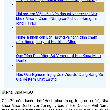
15
Th4
Hai anh em Việt kiều Đức dán sứ veneer tại Nha
khoa Miso – Chạm đến nụ cười chuẩn Hàn giữa
lòng Hà Nội
15
Th4
Nghệ sĩ nhân dân Lan Hương và hành trình chăm
sóc răng định kỳ tại Nha khoa Miso
18
Th7
Quy Trình Dán Răng Sứ Veneer tại Nha Khoa Miso
Dental
17
Th7
Hậu Quả Nghiêm Trọng Của Việc Sử Dụng Răng Sứ
Giá Rẻ Kém Chất Lượng
Gần 20 năm hành trình “Hạnh phúc trong từng nụ cười”, Nha
khoa Miso Dental với đội ngũ y bác sĩ Hàn Quốc – Việt Nam,