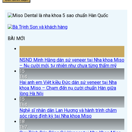
BÀI MỚI
15
Th4
NSND Minh Hằng dán sứ veneer tại Nha khoa Miso
– Nụ cười mới, tự nhiên như chưa từng thẩm mỹ
15
Th4
Hai anh em Việt kiều Đức dán sứ veneer tại Nha
khoa Miso – Chạm đến nụ cười chuẩn Hàn giữa
lòng Hà Nội
15
Th4
Nghệ sĩ nhân dân Lan Hương và hành trình chăm
sóc răng định kỳ tại Nha khoa Miso
18
Th7