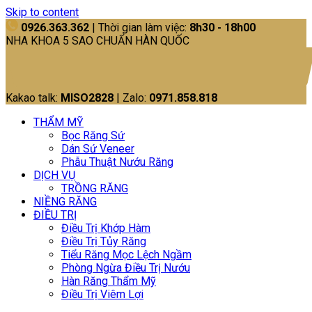
Skip to content
0926.363.362
| Thời gian làm việc:
8h30 - 18h00
NHA KHOA 5 SAO CHUẨN HÀN QUỐC
Kakao talk:
MISO2828
| Zalo:
0971.858.818
THẨM MỸ
Bọc Răng Sứ
Dán Sứ Veneer
Phẫu Thuật Nướu Răng
DỊCH VỤ
TRỒNG RĂNG
NIỀNG RĂNG
ĐIỀU TRỊ
Điều Trị Khớp Hàm
Điều Trị Tủy Răng
Tiểu Răng Mọc Lệch Ngầm
Phòng Ngừa Điều Trị Nướu
Hàn Răng Thẩm Mỹ
Điều Trị Viêm Lợi