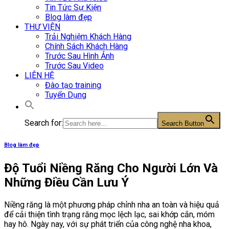
Tin Tức Sự Kiện
Blog làm đẹp
THƯ VIỆN
Trải Nghiệm Khách Hàng
Chính Sách Khách Hàng
Trước Sau Hình Ảnh
Trước Sau Video
LIÊN HỆ
Đào tạo training
Tuyển Dụng
Search for:
Search Button
Blog làm đẹp
Độ Tuổi Niềng Răng Cho Người Lớn Và
Những Điều Cần Lưu Ý
Niềng răng là một phương pháp chỉnh nha an toàn và hiệu quả
để cải thiện tình trạng răng mọc lệch lạc, sai khớp cắn, móm
hay hô. Ngày nay, với sự phát triển của công nghệ nha khoa,