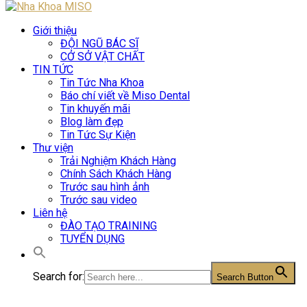
Giới thiệu
ĐỘI NGŨ BÁC SĨ
CỞ SỞ VẬT CHẤT
TIN TỨC
Tin Tức Nha Khoa
Báo chí viết về Miso Dental
Tin khuyến mãi
Blog làm đẹp
Tin Tức Sự Kiện
Thư viện
Trải Nghiệm Khách Hàng
Chính Sách Khách Hàng
Trước sau hình ảnh
Trước sau video
Liên hệ
ĐÀO TẠO TRAINING
TUYỂN DỤNG
Search for:
Search Button