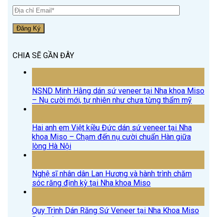
CHIA SẼ GẦN ĐÂY
15
Th4
NSND Minh Hằng dán sứ veneer tại Nha khoa Miso
– Nụ cười mới, tự nhiên như chưa từng thẩm mỹ
15
Th4
Hai anh em Việt kiều Đức dán sứ veneer tại Nha
khoa Miso – Chạm đến nụ cười chuẩn Hàn giữa
lòng Hà Nội
15
Th4
Nghệ sĩ nhân dân Lan Hương và hành trình chăm
sóc răng định kỳ tại Nha khoa Miso
18
Th7
Quy Trình Dán Răng Sứ Veneer tại Nha Khoa Miso