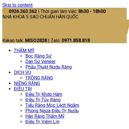
Skip to content
0926.363.362
| Thời gian làm việc:
8h30 - 18h00
NHA KHOA 5 SAO CHUẨN HÀN QUỐC
Kakao talk:
MISO2828
| Zalo:
0971.858.818
THẨM MỸ
Bọc Răng Sứ
Dán Sứ Veneer
Phẫu Thuật Nướu Răng
DỊCH VỤ
TRỒNG RĂNG
NIỀNG RĂNG
ĐIỀU TRỊ
Điều Trị Khớp Hàm
Điều Trị Tủy Răng
Tiểu Răng Mọc Lệch Ngầm
Phòng Ngừa Điều Trị Nướu
Hàn Răng Thẩm Mỹ
Điều Trị Viêm Lợi