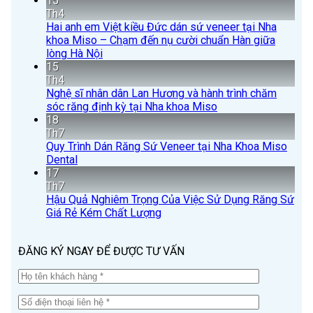
15
Th4
Hai anh em Việt kiều Đức dán sứ veneer tại Nha
khoa Miso – Chạm đến nụ cười chuẩn Hàn giữa
lòng Hà Nội
15
Th4
Nghệ sĩ nhân dân Lan Hương và hành trình chăm
sóc răng định kỳ tại Nha khoa Miso
18
Th7
Quy Trình Dán Răng Sứ Veneer tại Nha Khoa Miso
Dental
17
Th7
Hậu Quả Nghiêm Trọng Của Việc Sử Dụng Răng Sứ
Giá Rẻ Kém Chất Lượng
ĐĂNG KÝ NGAY ĐỂ ĐƯỢC TƯ VẤN