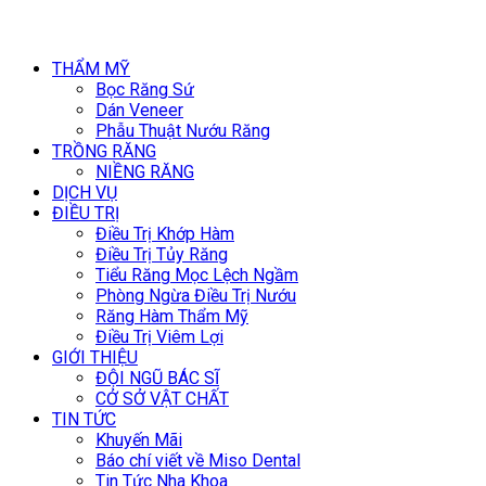
THẨM MỸ
Bọc Răng Sứ
Dán Veneer
Phẫu Thuật Nướu Răng
TRỒNG RĂNG
NIỀNG RĂNG
DỊCH VỤ
ĐIỀU TRỊ
Điều Trị Khớp Hàm
Điều Trị Tủy Răng
Tiểu Răng Mọc Lệch Ngầm
Phòng Ngừa Điều Trị Nướu
Răng Hàm Thẩm Mỹ
Điều Trị Viêm Lợi
GIỚI THIỆU
ĐỘI NGŨ BÁC SĨ
CỞ SỞ VẬT CHẤT
TIN TỨC
Khuyến Mãi
Báo chí viết về Miso Dental
Tin Tức Nha Khoa