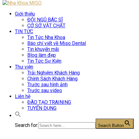
Giới thiệu
ĐỘI NGŨ BÁC SĨ
CỞ SỞ VẬT CHẤT
TIN TỨC
Tin Tức Nha Khoa
Báo chí viết về Miso Dental
Tin khuyến mãi
Blog làm đẹp
Tin Tức Sự Kiện
Thư viện
Trải Nghiệm Khách Hàng
Chính Sách Khách Hàng
Trước sau hình ảnh
Trước sau video
Liên hệ
ĐÀO TẠO TRAINING
TUYỂN DỤNG
Search for:
Search Button