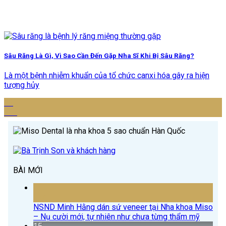
Sâu Răng Là Gì, Vì Sao Cần Đến Gặp Nha Sĩ Khi Bị Sâu Răng?
Là một bệnh nhiễm khuẩn của tổ chức canxi hóa gây ra hiện
tượng hủy
03
Th7
BÀI MỚI
15
Th4
NSND Minh Hằng dán sứ veneer tại Nha khoa Miso
– Nụ cười mới, tự nhiên như chưa từng thẩm mỹ