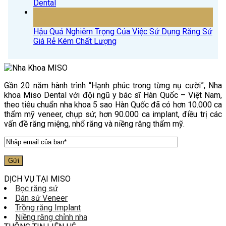
Dental
17
Th7
Hậu Quả Nghiêm Trọng Của Việc Sử Dụng Răng Sứ
Giá Rẻ Kém Chất Lượng
Gần 20 năm hành trình “Hạnh phúc trong từng nụ cười”, Nha
khoa Miso Dental với đội ngũ y bác sĩ Hàn Quốc – Việt Nam,
theo tiêu chuẩn nha khoa 5 sao Hàn Quốc đã có hơn 10.000 ca
thẩm mỹ veneer, chụp sứ; hơn 90.000 ca implant, điều trị các
vấn đề răng miệng, nhổ răng và niềng răng thẩm mỹ.
DỊCH VỤ TẠI MISO
Bọc răng sứ
Dán sứ Veneer
Trồng răng Implant
Niềng răng chỉnh nha