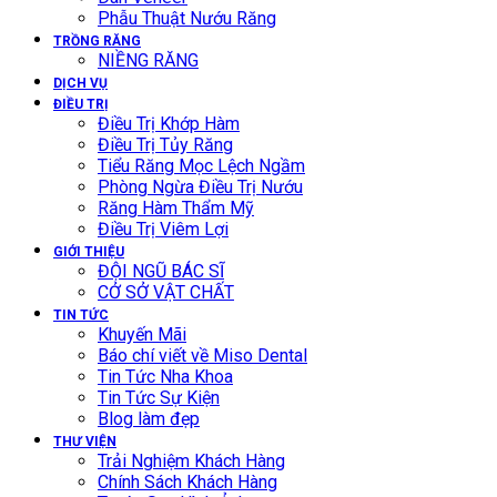
Phẫu Thuật Nướu Răng
TRỒNG RĂNG
NIỀNG RĂNG
DỊCH VỤ
ĐIỀU TRỊ
Điều Trị Khớp Hàm
Điều Trị Tủy Răng
Tiểu Răng Mọc Lệch Ngầm
Phòng Ngừa Điều Trị Nướu
Răng Hàm Thẩm Mỹ
Điều Trị Viêm Lợi
GIỚI THIỆU
ĐỘI NGŨ BÁC SĨ
CỞ SỞ VẬT CHẤT
TIN TỨC
Khuyến Mãi
Báo chí viết về Miso Dental
Tin Tức Nha Khoa
Tin Tức Sự Kiện
Blog làm đẹp
THƯ VIỆN
Trải Nghiệm Khách Hàng
Chính Sách Khách Hàng