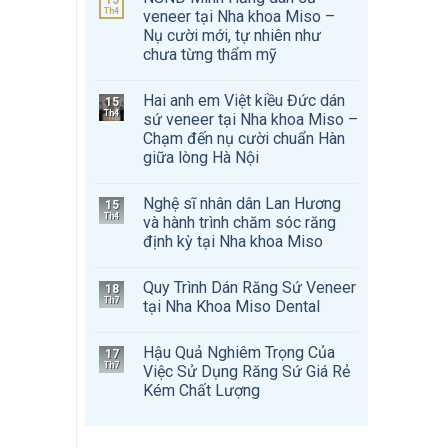
15
Th4
veneer tại Nha khoa Miso –
Nụ cười mới, tự nhiên như
chưa từng thẩm mỹ
Hai anh em Việt kiều Đức dán
15
Th4
sứ veneer tại Nha khoa Miso –
Chạm đến nụ cười chuẩn Hàn
giữa lòng Hà Nội
Nghệ sĩ nhân dân Lan Hương
15
Th4
và hành trình chăm sóc răng
định kỳ tại Nha khoa Miso
Quy Trình Dán Răng Sứ Veneer
18
Th7
tại Nha Khoa Miso Dental
Hậu Quả Nghiêm Trọng Của
17
Th7
Việc Sử Dụng Răng Sứ Giá Rẻ
Kém Chất Lượng