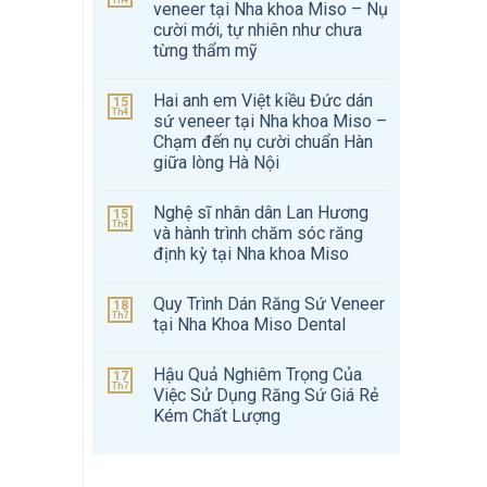
Th4
veneer tại Nha khoa Miso – Nụ
cười mới, tự nhiên như chưa
từng thẩm mỹ
Hai anh em Việt kiều Đức dán
15
Th4
sứ veneer tại Nha khoa Miso –
Chạm đến nụ cười chuẩn Hàn
giữa lòng Hà Nội
Nghệ sĩ nhân dân Lan Hương
15
Th4
và hành trình chăm sóc răng
định kỳ tại Nha khoa Miso
Quy Trình Dán Răng Sứ Veneer
18
Th7
tại Nha Khoa Miso Dental
Hậu Quả Nghiêm Trọng Của
17
Th7
Việc Sử Dụng Răng Sứ Giá Rẻ
Kém Chất Lượng