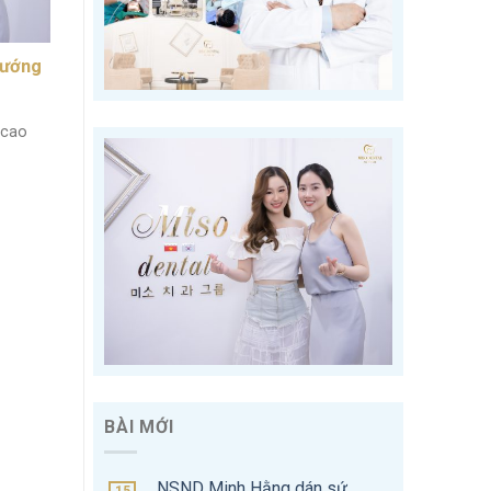
hướng
 cao
BÀI MỚI
NSND Minh Hằng dán sứ