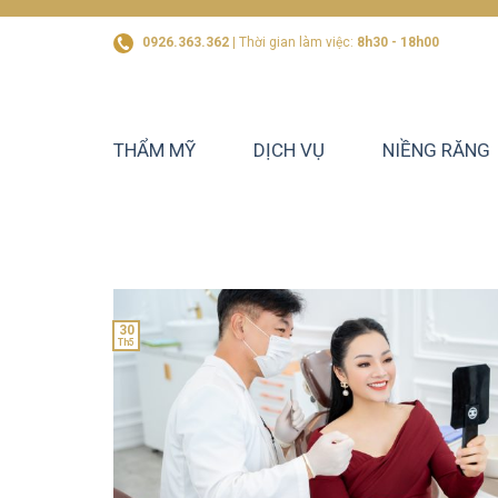
Skip
to
0926.363.362
| Thời gian làm việc:
8h30 - 18h00
content
THẨM MỸ
DỊCH VỤ
NIỀNG RĂNG
30
Th5