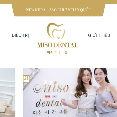
NHA KHOA 5 SAO CHUẨN HÀN QUỐC
ĐIỀU TRỊ
GIỚI THIỆU
24
Th5