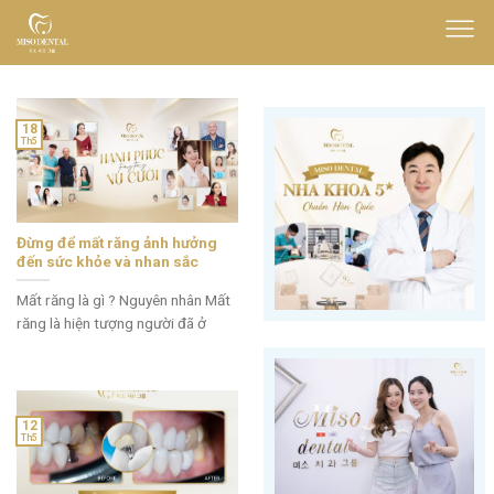
Skip
to
content
18
Th5
Đừng để mất răng ảnh hưởng
đến sức khỏe và nhan sắc
Mất răng là gì ? Nguyên nhân Mất
răng là hiện tượng người đã ở
12
Th5