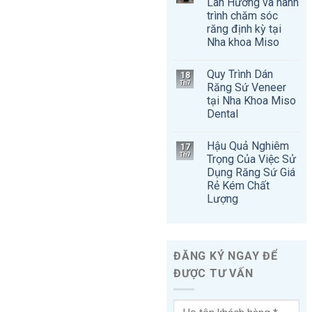
Lan Hương và hành
trình chăm sóc
răng định kỳ tại
Nha khoa Miso
Quy Trình Dán
18
Th7
Răng Sứ Veneer
tại Nha Khoa Miso
Dental
Hậu Quả Nghiêm
17
Th7
Trọng Của Việc Sử
Dụng Răng Sứ Giá
Rẻ Kém Chất
Lượng
ĐĂNG KÝ NGAY ĐỂ
ĐƯỢC TƯ VẤN