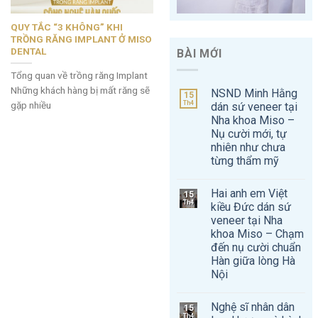
QUY TẮC “3 KHÔNG” KHI
TRỒNG RĂNG IMPLANT Ở MISO
DENTAL
BÀI MỚI
Tổng quan về trồng răng Implant
Những khách hàng bị mất răng sẽ
NSND Minh Hằng
15
Th4
gặp nhiều
dán sứ veneer tại
Nha khoa Miso –
Nụ cười mới, tự
nhiên như chưa
từng thẩm mỹ
Hai anh em Việt
15
Th4
kiều Đức dán sứ
veneer tại Nha
khoa Miso – Chạm
đến nụ cười chuẩn
Hàn giữa lòng Hà
Nội
Nghệ sĩ nhân dân
15
Th4