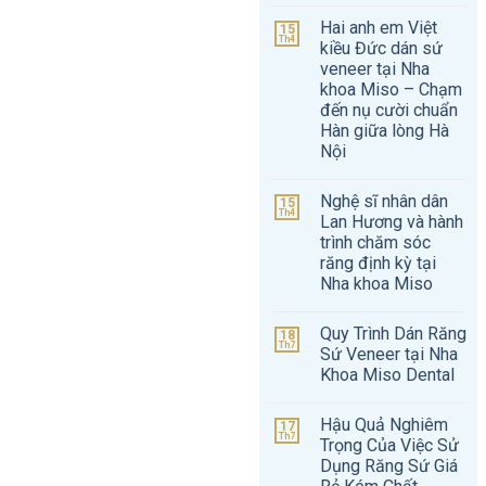
Hai anh em Việt
15
Th4
kiều Đức dán sứ
veneer tại Nha
khoa Miso – Chạm
đến nụ cười chuẩn
Hàn giữa lòng Hà
Nội
Nghệ sĩ nhân dân
15
Th4
Lan Hương và hành
trình chăm sóc
răng định kỳ tại
Nha khoa Miso
Quy Trình Dán Răng
18
Th7
Sứ Veneer tại Nha
Khoa Miso Dental
Hậu Quả Nghiêm
17
Th7
Trọng Của Việc Sử
Dụng Răng Sứ Giá