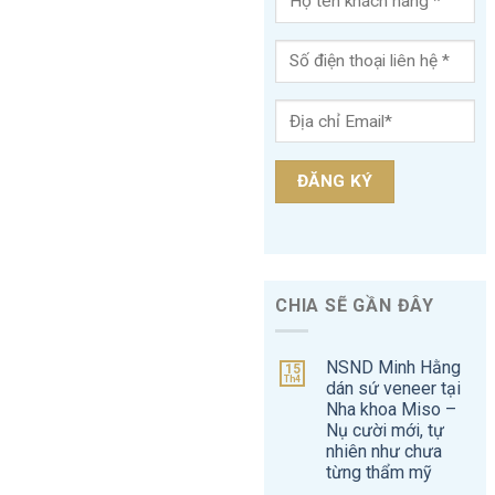
CHIA SẼ GẦN ĐÂY
NSND Minh Hằng
15
Th4
dán sứ veneer tại
Nha khoa Miso –
Nụ cười mới, tự
nhiên như chưa
từng thẩm mỹ